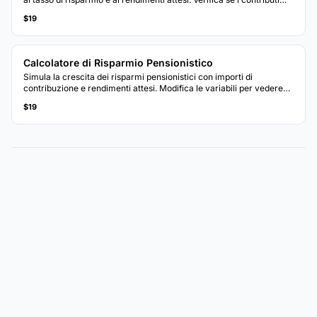
attuali sono in linea con gli obiettivi del piano pensionistico.
$19
Calcolatore di Risparmio Pensionistico
Simula la crescita dei risparmi pensionistici con importi di
contribuzione e rendimenti attesi. Modifica le variabili per vedere
come i cambiamenti influenzano il saldo proiettato al momento
$19
della pensione.