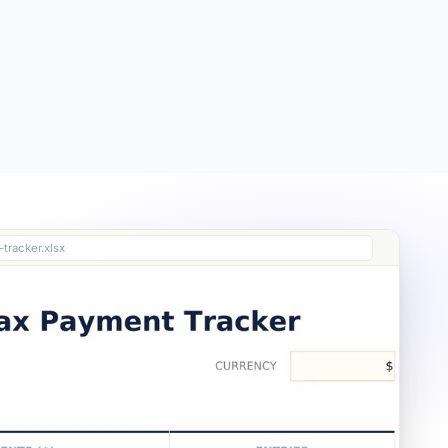
Free
Free
Essentials
$19
tracker.xlsx