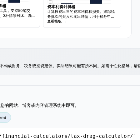
算器
资本利得计算器
工具，支持50笔交
计算投资出售的资本利得和损失。跟踪税
、3种情景对比、洗售
务批次的买入和卖出详情，用于税务申
务汇总。
报。
查看模板 →
不构成财务、税务或投资建议。实际结果可能有所不同。如需个性化指导，请
到您的网站、博客或内容管理系统中即可。
red
m/financial-calculators/tax-drag-calculator/