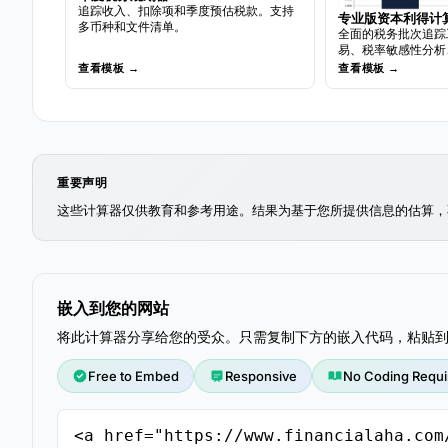
追踪收入、扣除项和季度预估税款。支持
专业版资本利得计
多币种和文件清单。
全面的税务批次追踪
易、税率敏感性分析
检测和详细的年度税
查看模板 →
查看模板 →
重要声明
这些计算器仅供教育和参考用途。结果为基于您所提供信息的估算，
嵌入到您的网站
将此计算器分享给您的受众。只需复制下方的嵌入代码，粘贴
Free to Embed
Responsive
No Coding Requi
<a href="https://www.financialaha.co