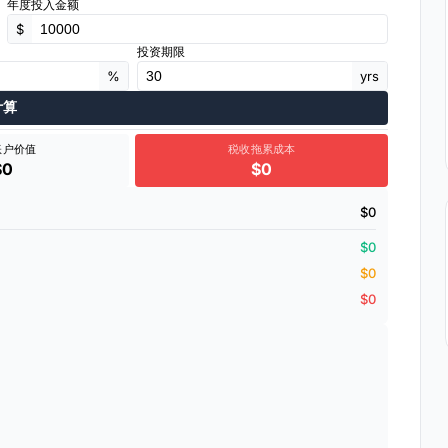
年度投入金额
$
投资期限
%
yrs
计算
账户价值
税收拖累成本
$0
$0
$0
$0
$0
$0