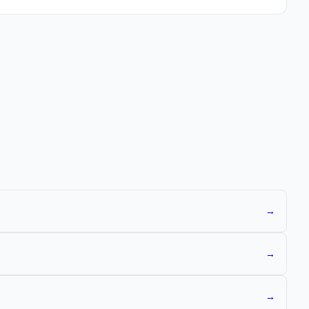
→
→
→