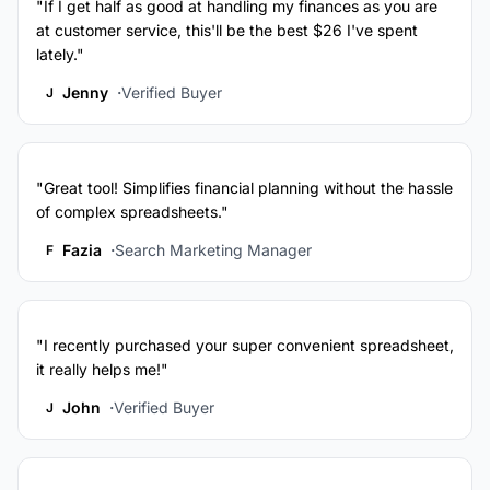
"If I get half as good at handling my finances as you are
at customer service, this'll be the best $26 I've spent
lately."
Jenny
Verified Buyer
J
"Great tool! Simplifies financial planning without the hassle
of complex spreadsheets."
Fazia
Search Marketing Manager
F
"I recently purchased your super convenient spreadsheet,
it really helps me!"
John
Verified Buyer
J