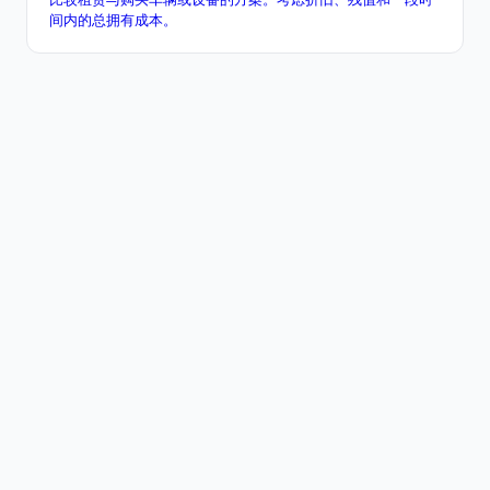
间内的总拥有成本。