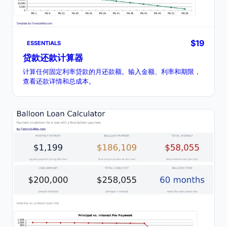
$19
ESSENTIALS
贷款还款计算器
计算任何固定利率贷款的月还款额。输入金额、利率和期限，
查看还款详情和总成本。