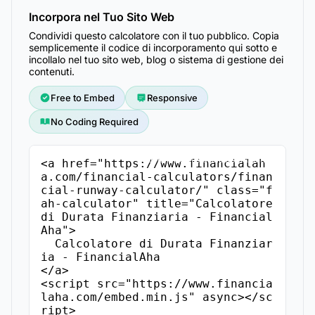
Incorpora nel Tuo Sito Web
Condividi questo calcolatore con il tuo pubblico. Copia
semplicemente il codice di incorporamento qui sotto e
incollalo nel tuo sito web, blog o sistema di gestione dei
contenuti.
Free to Embed
Responsive
No Coding Required
Copia il Codice di Incorporamento
<a href="https://www.financialah
a.com/financial-calculators/finan
cial-runway-calculator/" class="f
ah-calculator" title="Calcolatore 
di Durata Finanziaria - Financial
Aha">

  Calcolatore di Durata Finanziar
ia - FinancialAha

</a>

<script src="https://www.financia
laha.com/embed.min.js" async></sc
ript>