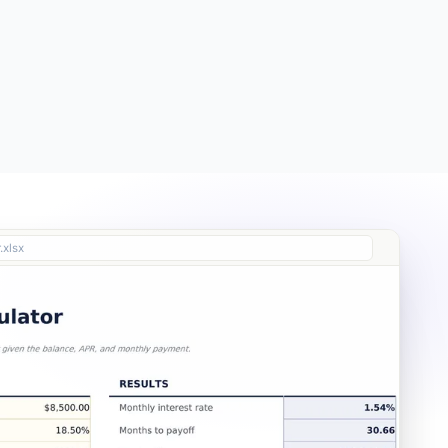
Free
Free
Essentials
$19
Ultimate
$29
.xlsx