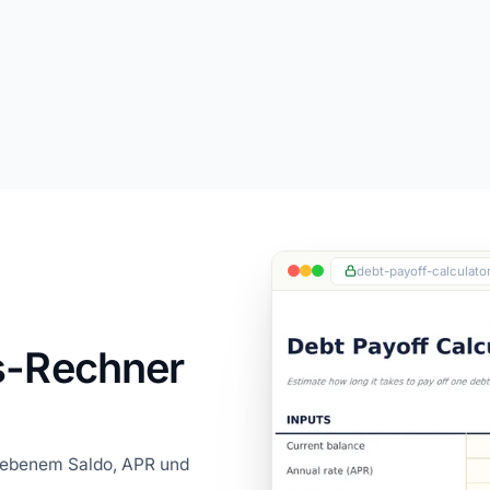
debt-payoff-calculator
s-Rechner
egebenem Saldo, APR und