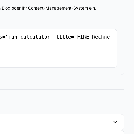
ren Blog oder Ihr Content-Management-System ein.
Einbettungscode kopieren
s="fah-calculator" title="FIRE-Rechne