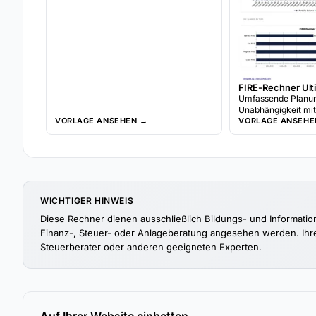
FIRE-Rechner Ult
Umfassende Planung
Unabhängigkeit mit
VORLAGE ANSEHEN →
FIRE-Zielen, Coast
VORLAGE ANSEHE
Entnahmeraten-Mod
jahresweisen Portf
WICHTIGER HINWEIS
Diese Rechner dienen ausschließlich Bildungs- und Informatio
Finanz-, Steuer- oder Anlageberatung angesehen werden. Ihre 
Steuerberater oder anderen geeigneten Experten.
Auf Ihrer Website einbetten