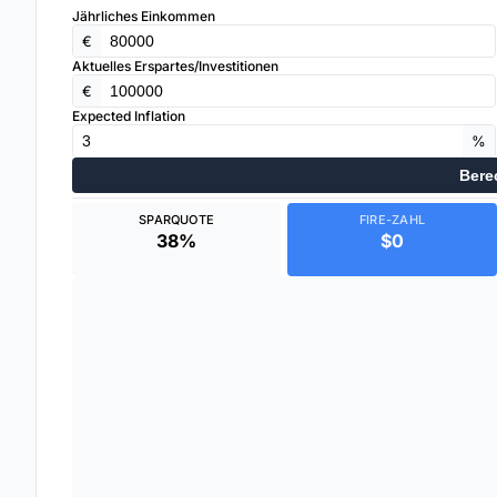
Jährliches Einkommen
€
Aktuelles Erspartes/Investitionen
€
Expected Inflation
%
Bere
SPARQUOTE
FIRE-ZAHL
38%
$0