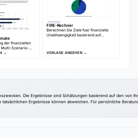
FIRE-Rechner
Berechnen Sie Ziele fuer finanzielle
Unabhaengigkeit basierend auf
imate
Jahresausgaben und Sparrate.
 der finanziellen
Projizieren Sie, wann Anlageertraege
 Multi-Szenario-
die Lebenshaltungskosten decken
-FIRE-Analyse,
N →
VORLAGE ANSEHEN →
koennten.
ellierung und
olio-Prognosen.
nszwecken. Die Ergebnisse sind Schätzungen basierend auf den von Ihnen
tatsächlichen Ergebnisse können abweichen. Für persönliche Beratung w