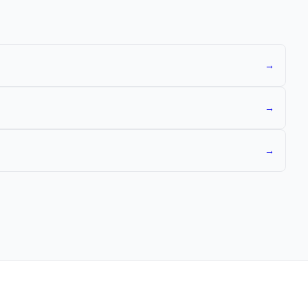
→
→
→