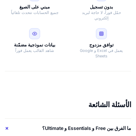
بدون تسجيل
مبني على الصيغ
حمّل فوراً، لا حاجة لبريد
جميع الحسابات تتحدث تلقائياً
إلكتروني
توافق مزدوج
بيانات نموذجية مضمّنة
يعمل في Excel و Google
شاهد القالب يعمل فوراً
Sheets
الأسئلة الشائعة
ما الفرق بين Free و Essentials و Ultimate؟