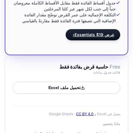
جدول أقساط الفائدة فقط مقابل الأقساط الكاملة معروضان
جنباً إلى جنب لكل شهر عبر كلتا المرحلتين
التكلفة الإجمالية على عمر القرض توضّح مقدار الفائدة
الإضافية التي تضيفها فترة الفائدة فقط مقارنةً بالقياسي
عرض Essentials $19
›
Free
حاسبة قرض بفائدة فقط
قالب جدول بيانات
تحميل ملف Excel
يعمل في Excel و Google Sheets ·
CC BY 4.0
ماذا يتضمن