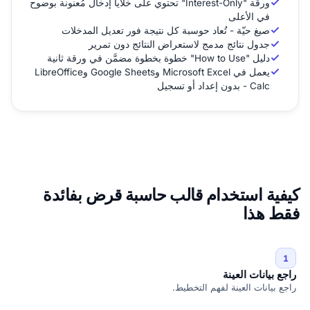
ورقة "Interest-Only" تحتوي على خلايا إدخال مُعنونة بوضوح
في الأعلى
صيغ حيّة - تُعاد حوسبة كل نتيجة فور تعديل المدخلات
جدول نتائج مدمج لاستعراض النتائج دون تمرير
دليل "How to Use" خطوة بخطوة مضمَّن في ورقة ثانية
يعمل في Microsoft Excel وGoogle Sheets وLibreOffice
Calc - بدون إعداد أو تسجيل
كيفية استخدام قالب حاسبة قرض بفائدة
فقط هذا
1
راجع بيانات العينة
راجع بيانات العينة لفهم التخطيط.