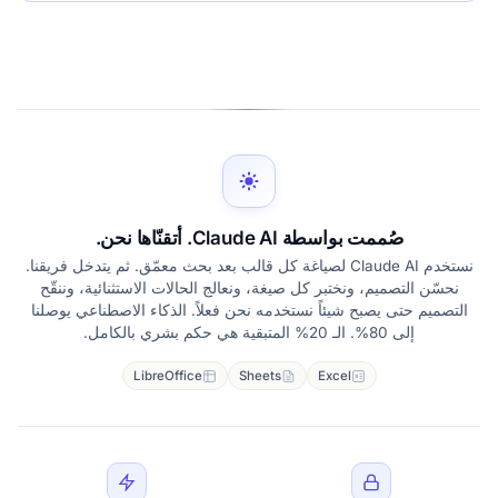
صُممت بواسطة Claude AI. أتقنّاها نحن.
نستخدم Claude AI لصياغة كل قالب بعد بحث معمّق. ثم يتدخل فريقنا.
نحسّن التصميم، ونختبر كل صيغة، ونعالج الحالات الاستثنائية، وننقّح
التصميم حتى يصبح شيئاً نستخدمه نحن فعلاً. الذكاء الاصطناعي يوصلنا
إلى 80%. الـ 20% المتبقية هي حكم بشري بالكامل.
LibreOffice
Sheets
Excel