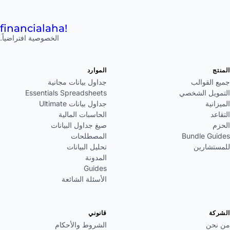
financial
aha!
الخصوصية افتراضياً.
المنتج
الموارد
جميع القوالب
جداول بيانات مجانية
التمويل الشخصي
Essentials Spreadsheets
الميزانية
جداول بيانات Ultimate
التقاعد
الحاسبات المالية
الحزم
صيغ جداول البيانات
Bundle Guides
المصطلحات
للمستشارين
تحليل البيانات
المدونة
Guides
الأسئلة الشائعة
الشركة
قانوني
من نحن
الشروط والأحكام