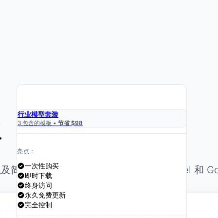
›
获取电子表格 $59
行业模型套装
3 包含的模板 •
节省 $98
板
亮点：
一次性购买
。同时兼容 Microsoft Excel 和 Googl
即时下载
终身访问
永久免费更新
完全控制