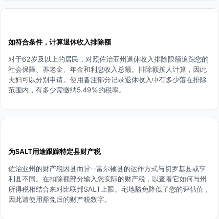
2
如符合条件，计算退休收入排除额
对于62岁及以上的居民，对照佐治亚州退休收入排除限额追踪您的
社会保障、养老金、年金和利息收入总额。排除额按人计算，因此
夫妇可以分别申请。使用备注部分记录退休收入中有多少落在排除
范围内，有多少需缴纳5.49%的税率。
3
为SALT用途跟踪特定县财产税
佐治亚州的财产税因县而异--富尔顿县的运作方式与切罗基县或亨
利县不同。在扣除额部分输入您实际的财产税，以查看它如何与州
所得税相结合来对比联邦SALT上限。宅地豁免降低了您的评估值，
因此请使用豁免后的财产税数字。