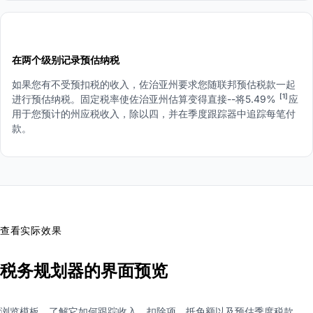
4
在两个级别记录预估纳税
如果您有不受预扣税的收入，佐治亚州要求您随联邦预估税款一起
[1]
进行预估纳税。固定税率使佐治亚州估算变得直接--将5.49%
应
用于您预计的州应税收入，除以四，并在季度跟踪器中追踪每笔付
款。
查看实际效果
税务规划器的界面预览
浏览模板，了解它如何跟踪收入、扣除项、抵免额以及预估季度税款。