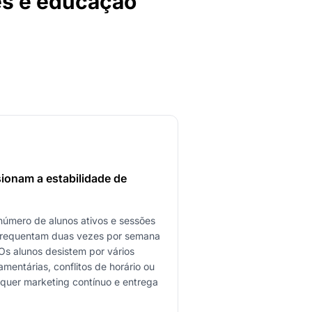
res e educação
sionam a estabilidade de
número de alunos ativos e sessões
 frequentam duas vezes por semana
Os alunos desistem por vários
amentárias, conflitos de horário ou
requer marketing contínuo e entrega