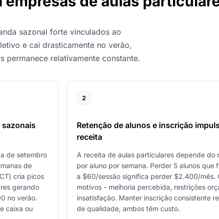
ra empresas de aulas particula
nda sazonal forte vinculados ao
letivo e cai drasticamente no verão,
os permanece relativamente constante.
2
s sazonais
Retenção de alunos e inscrição impul
receita
da de setembro
A receita de aulas particulares depende do 
semanas de
por aluno por semana. Perder 5 alunos que
CT) cria picos
a $60/sessão significa perder $2.400/mês. 
ares gerando
motivos - melhoria percebida, restrições orç
0 no verão.
insatisfação. Manter inscrição consistente 
de caixa ou
de qualidade, ambos têm custo.